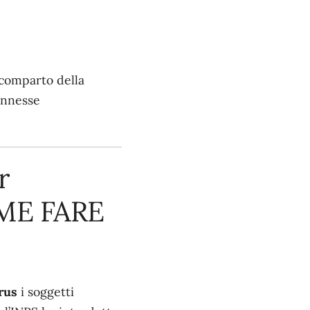
 comparto della
onnesse
r
ME FARE
rus
i soggetti