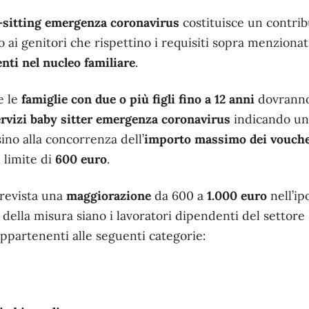
-sitting
emergenza coronavirus
costituisce un contri
 ai genitori che rispettino i requisiti sopra menziona
senti nel nucleo familiare
.
e le
famiglie con due o più figli fino a 12 anni
dovranno
rvizi baby sitter emergenza coronavirus
indicando un
ino alla concorrenza dell’
importo massimo dei vouch
 limite di
600 euro
.
prevista una
maggiorazione
da 600 a
1.000 euro
nell’ipo
 della misura siano i lavoratori dipendenti del settore 
appartenenti alle seguenti categorie: