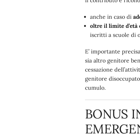
Il contributo è ricon
anche in caso di
ad
oltre il limite d’età
iscritti a scuole di
E’ importante precisa
sia altro genitore be
cessazione dell’attivi
genitore disoccupato 
cumulo.
BONUS IN
EMERGEN