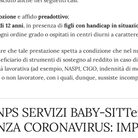
osciuto anche nei seguenti casi:
ozione
e affido
preadottivo
;
 di 12 anni
, in presenza di
figli con handicap in situazi
 ogni ordine grado o ospitati in centri diurni a carattere
re che tale prestazione spetta a condizione che nel nu
neficiario di strumenti di sostegno al reddito in caso d
tà lavorativa (ad esempio, NASPI, CIGO, indennità di mob
o non lavoratore, con i quali, dunque, sussiste incompat
PS SERVIZI BABY-SITTe
ZA CORONAVIRUS: IM