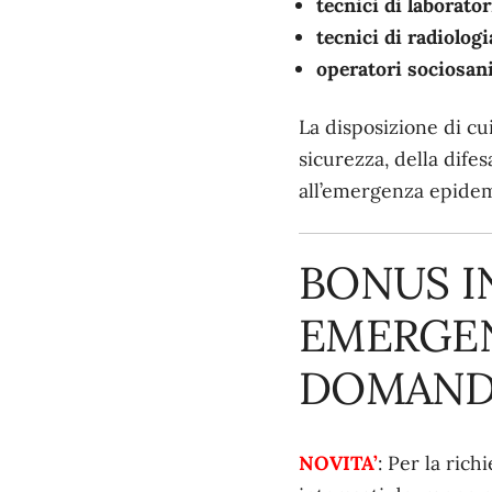
tecnici di laborato
tecnici di radiolog
operatori sociosani
La disposizione di c
sicurezza, della dife
all’emergenza epidem
BONUS IN
EMERGEN
DOMAND
NOVITA’
: Per la rich