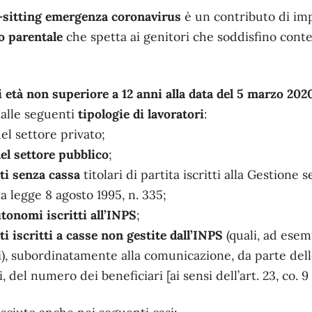
-sitting
emergenza coronavirus
è un contributo di im
o parentale
che spetta ai genitori che soddisfino co
di età non superiore a 12 anni alla data del 5 marzo 202
alle seguenti
tipologie di lavoratori
:
el settore privato;
el settore pubblico
;
ti senza cassa
titolari di partita iscritti alla Gestione s
lla legge 8 agosto 1995, n. 335;
utonomi iscritti all’INPS
;
i iscritti a casse non gestite dall’INPS
(quali, ad esem
i), subordinatamente alla comunicazione, da parte dell
, del numero dei beneficiari [ai sensi dell’art. 23, co. 