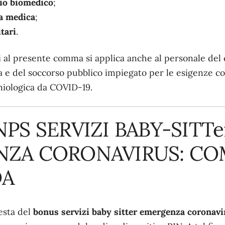
rio biomedico
;
ia medica
;
tari
.
ui al presente comma si applica anche al personale del
sa e del soccorso pubblico impiegato per le esigenze c
iologica da COVID-19.
PS SERVIZI BABY-SITTe
ZA CORONAVIRUS: CO
A
iesta del
bonus servizi baby sitter emergenza coronavi