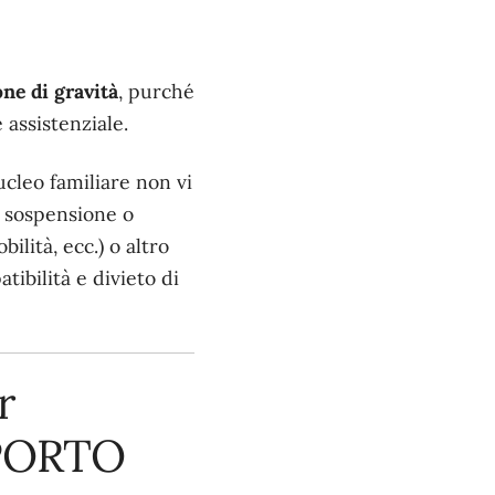
one di gravità
, purché
 assistenziale.
cleo familiare non vi
i sospensione o
ilità, ecc.) o altro
ibilità e divieto di
r
PORTO