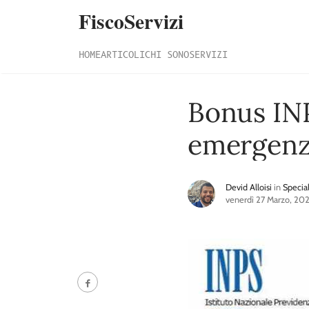
FiscoServizi
HOME
ARTICOLI
CHI SONO
SERVIZI
Bonus INP
emergenz
Devid Alloisi
in
Specia
venerdì 27 Marzo, 20