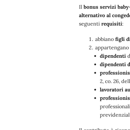
Il
bonus servizi baby
alternativo al conged
seguenti
requisiti
:
abbiano
figli 
appartengano 
dipendenti
d
dipendenti d
professionis
2, co. 26, de
lavoratori a
professionist
professional
previdenziali