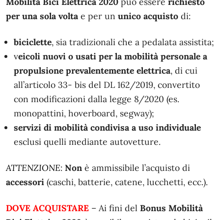
Mobilità Bici Elettrica 2020
può essere
richiesto
per una sola volta
e per un
unico acquisto
di:
biciclette
, sia tradizionali che a pedalata assistita;
v
eicoli nuovi o usati per la mobilità personale a
propulsione prevalentemente elettrica
, di cui
all’articolo 33- bis del DL 162/2019, convertito
con modificazioni dalla legge 8/2020 (es.
monopattini, hoverboard, segway);
servizi di mobilità condivisa a uso individuale
esclusi quelli mediante autovetture.
ATTENZIONE
:
Non
è ammissibile l’acquisto di
accessori
(caschi, batterie, catene, lucchetti, ecc.).
DOVE ACQUISTARE
– Ai fini del
Bonus Mobilità